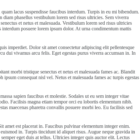
on quam lacus suspendisse faucibus interdum. Turpis in eu mi bibendum.
n diam phasellus vestibulum lorem sed risus ultricies. Sem viverra
 senectus et netus et malesuada. Vestibulum lorem sed risus ultricies
ibus interdum posuere lorem ipsum dolor. At urna condimentum mattis
is imperdiet. Dolor sit amet consectetur adipiscing elit pellentesque
arcu dui vivamus arcu felis. Eget egestas purus viverra accumsan in. In
tant morbi tristique senectus et netus et malesuada fames ac. Blandit
ibh ipsum consequat nisl vel. Netus et malesuada fames ac turpis egestas
 massa sapien faucibus et molestie. Sodales ut eu sem integer vitae
 odio. Facilisis magna etiam tempor orci eu lobortis elementum nibh.
estas maecenas pharetra convallis posuere morbi leo. Eu facilisis sed
it amet est placerat in. Faucibus pulvinar elementum integer enim.
euismod in. Turpis tincidunt id aliquet risus. Augue neque gravida in
mper eget duis at tellus. Ultricies integer quis auctor elit. Lectus