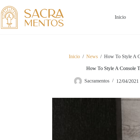
Saltar
al
contenido
Inicio
Inicio
/
News
/
How To Style A C
How To Style A Console T
Sacramentos
12/04/2021