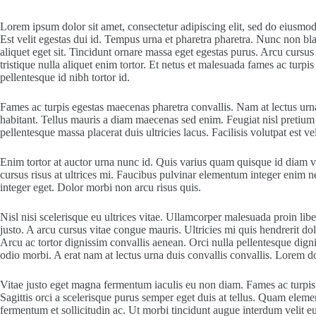
Lorem ipsum dolor sit amet, consectetur adipiscing elit, sed do eiusmo
Est velit egestas dui id. Tempus urna et pharetra pharetra. Nunc non bl
aliquet eget sit. Tincidunt ornare massa eget egestas purus. Arcu cursus
tristique nulla aliquet enim tortor. Et netus et malesuada fames ac tu
pellentesque id nibh tortor id.
Fames ac turpis egestas maecenas pharetra convallis. Nam at lectus urna
habitant. Tellus mauris a diam maecenas sed enim. Feugiat nisl pretium f
pellentesque massa placerat duis ultricies lacus. Facilisis volutpat est ve
Enim tortor at auctor urna nunc id. Quis varius quam quisque id diam ve
cursus risus at ultrices mi. Faucibus pulvinar elementum integer enim n
integer eget. Dolor morbi non arcu risus quis.
Nisl nisi scelerisque eu ultrices vitae. Ullamcorper malesuada proin li
justo. A arcu cursus vitae congue mauris. Ultricies mi quis hendrerit 
Arcu ac tortor dignissim convallis aenean. Orci nulla pellentesque digni
odio morbi. A erat nam at lectus urna duis convallis convallis. Lorem d
Vitae justo eget magna fermentum iaculis eu non diam. Fames ac turpis e
Sagittis orci a scelerisque purus semper eget duis at tellus. Quam ele
fermentum et sollicitudin ac. Ut morbi tincidunt augue interdum velit eu