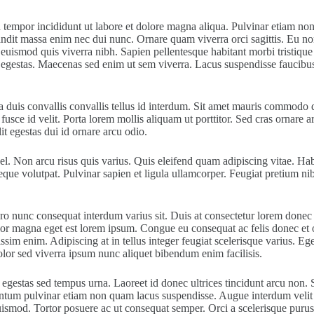
d tempor incididunt ut labore et dolore magna aliqua. Pulvinar etiam n
andit massa enim nec dui nunc. Ornare quam viverra orci sagittis. Eu no
 euismod quis viverra nibh. Sapien pellentesque habitant morbi tristique
rpis egestas. Maecenas sed enim ut sem viverra. Lacus suspendisse fauc
 duis convallis convallis tellus id interdum. Sit amet mauris commodo qu
usce id velit. Porta lorem mollis aliquam ut porttitor. Sed cras ornare 
lit egestas dui id ornare arcu odio.
l. Non arcu risus quis varius. Quis eleifend quam adipiscing vitae. Habi
eque volutpat. Pulvinar sapien et ligula ullamcorper. Feugiat pretium n
bero nunc consequat interdum varius sit. Duis at consectetur lorem donec
dolor magna eget est lorem ipsum. Congue eu consequat ac felis donec et
ssim enim. Adipiscing at in tellus integer feugiat scelerisque varius. Eg
olor sed viverra ipsum nunc aliquet bibendum enim facilisis.
gestas sed tempus urna. Laoreet id donec ultrices tincidunt arcu non. S
mentum pulvinar etiam non quam lacus suspendisse. Augue interdum velit 
ismod. Tortor posuere ac ut consequat semper. Orci a scelerisque purus se