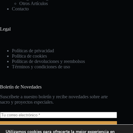
Otros Artículos
Contacto
Legal
Políticas de privacidad
Política de cookies
Políticas de devoluciones y reembolsos
Términos y condiciones de uso
Boletín de Novedades
Suscríbete a nuestro boletín y recibe novedades sobre arte
sacro y proyectos especiales.
Suscríbete
Utilizamos cookies para ofrecerte la mejor experiencia en