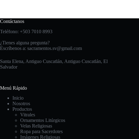
Contáctanos
Teléfono:
+503 7010 8993
¿Tienes alguna pregunta?
Escríbenos a:
sacramentos.sv@gmail.com
Santa Elena, Antiguo Cuscatlán, Antiguo Cuscatlán, El
Salvador
Menú Rápido
Inicio
Nosotros
Productos
Vitrales
Ornamentos Litúrgicos
Velas Religiosas
Ropa para Sacerdotes
Imágenes Religiosas